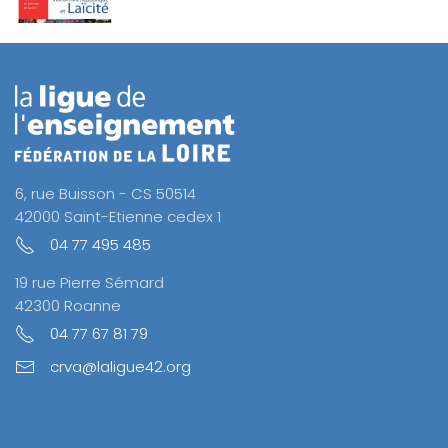
6, rue Buisson - CS 50514
42000 Saint-Etienne cedex 1
04 77 495 485
19 rue Pierre Sémard
42300 Roanne
04 77 67 81 79
crva@laligue42.org