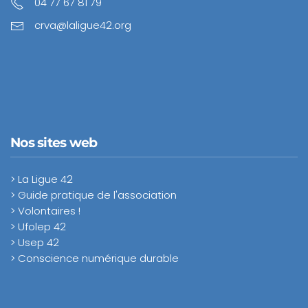
04 77 67 81 79
crva@laligue42.org
Nos sites web
> La Ligue 42
> Guide pratique de l'association
> Volontaires !
> Ufolep 42
> Usep 42
> Conscience numérique durable