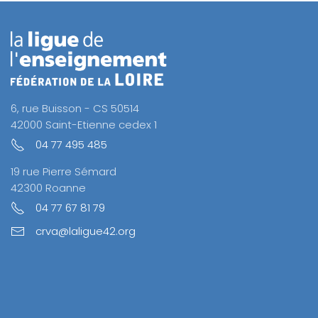
6, rue Buisson - CS 50514
42000 Saint-Etienne cedex 1
04 77 495 485
19 rue Pierre Sémard
42300 Roanne
04 77 67 81 79
crva@laligue42.org