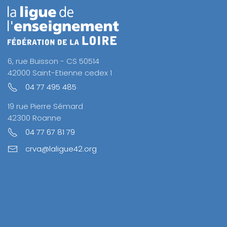
6, rue Buisson - CS 50514
42000 Saint-Etienne cedex 1
04 77 495 485
19 rue Pierre Sémard
42300 Roanne
04 77 67 81 79
crva@laligue42.org